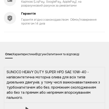
Карткою (LiqPay, GooglePay, ApplePay), на
розрахунковий рахунок за реквізитами
Гарантія
Гарантія згідно з законодавством. Обмін/повернення
протягом 14 днів
Опис
Характеристики
Відгуки
Запитання та відповіді
SUNOCO HEAVY DUTY SUPER HPD SAE 10W-40 -
напівсинтетична моторна олива для всіх типів
дизельних двигунів, у тому числі важконавантажених з
турбонагнітачем або без, проміжним охолодженням
або без та прямим або непрямим впорскуванням
пального.