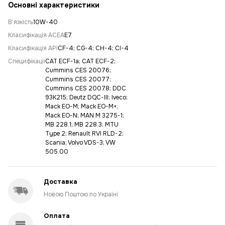
Основні характеристики
Вʼязкість
10W-40
Класифікація ACEA
E7
Класифікація API
CF-4; CG-4; CH-4; CI-4
Специфікації
CAT ECF-1a; CAT ECF-2;
Cummins CES 20076;
Cummins CES 20077;
Cummins CES 20078; DDC
93K215; Deutz DQC-III; Iveco;
Mack EO-M; Mack EO-M+;
Mack EO-N; MAN M 3275-1;
MB 228.1; MB 228.3; MTU
Type 2; Renault RVI RLD-2;
Scania; Volvo VDS-3; VW
505.00
Доставка
Новою Поштою по Україні
Оплата