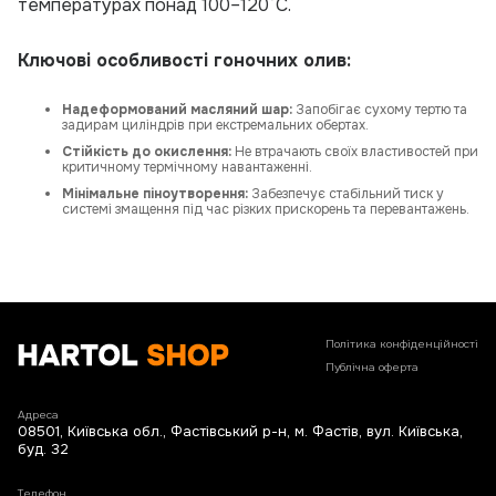
температурах понад 100–120°C.
Ключові особливості гоночних олив:
Надеформований масляний шар:
Запобігає сухому тертю та
задирам циліндрів при екстремальних обертах.
Стійкість до окислення:
Не втрачають своїх властивостей при
критичному термічному навантаженні.
Мінімальне піноутворення:
Забезпечує стабільний тиск у
системі змащення під час різких прискорень та перевантажень.
Політика конфіденційності
Публічна оферта
Адреса
08501, Київська обл., Фастівський р-н, м. Фастів, вул. Київська,
буд. 32
Телефон