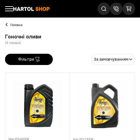
Головна
Гоночні оливи
(4 товари)
Фільтри
За замовчуванням
Код:
MS42008
Код:
MS23008