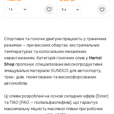
грн
1 л
5 л
Спортивні та гоночні двигуни працюють у граничних
режимах — при високих обертах, екстремальних
температурах та колосальних механічних
навантаженнях. Категорія гоночних олив у
Hartol
Shop
пропонує спеціалізовані високопродуктивні
змащувальні матеріали SUNOCO для автоспорту,
трек- днів, тюнінгованих та високофорсованих
автомобілів.
Ці оливи розроблені на основі складних ефірів (Ester)
та ПАО (PAO — поліальфаолефінів), що гарантує
максимальну міцність масляної плівки при робочих