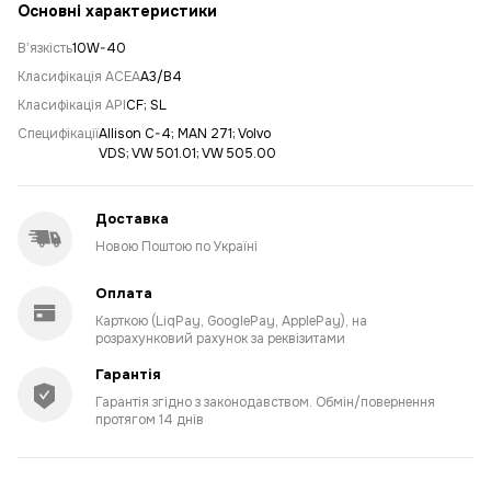
Основні характеристики
Вʼязкість
10W-40
Класифікація ACEA
A3/B4
Класифікація API
CF; SL
Специфікації
Allison C-4; MAN 271; Volvo
VDS; VW 501.01; VW 505.00
Доставка
Новою Поштою по Україні
Оплата
Карткою (LiqPay, GooglePay, ApplePay), на
розрахунковий рахунок за реквізитами
Гарантія
Гарантія згідно з законодавством. Обмін/повернення
протягом 14 днів