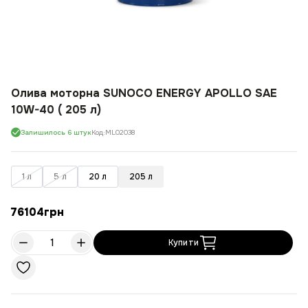
Олива моторна SUNOCO ENERGY APOLLO SAE
10W-40 ( 205 л)
Залишилось 6 штук
Код:
ML02038
1 л
5 л
20 л
205 л
76104
грн
Купити