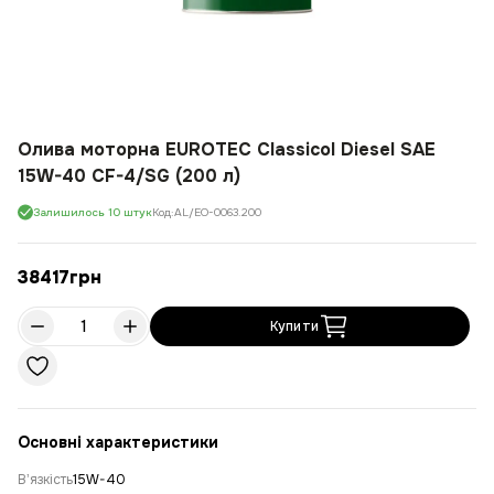
Олива моторна EUROTEC Classicol Diesel SAE
15W-40 CF-4/SG (200 л)
Залишилось 10 штук
Код:
AL/EO-0063.200
38417
грн
Купити
Основні характеристики
Вʼязкість
15W-40