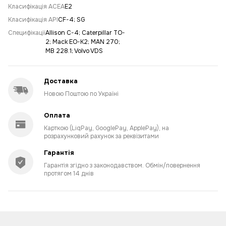
Класифікація ACEA
E2
Класифікація API
CF-4; SG
Специфікації
Allison C-4; Caterpillar TO-
2; Mack EO-K2; MAN 270;
MB 228.1; Volvo VDS
Доставка
Новою Поштою по Україні
Оплата
Карткою (LiqPay, GooglePay, ApplePay), на
розрахунковий рахунок за реквізитами
Гарантія
Гарантія згідно з законодавством. Обмін/повернення
протягом 14 днів